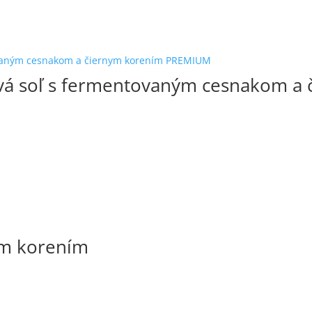
á soľ s fermentovaným cesnakom a 
ým korením