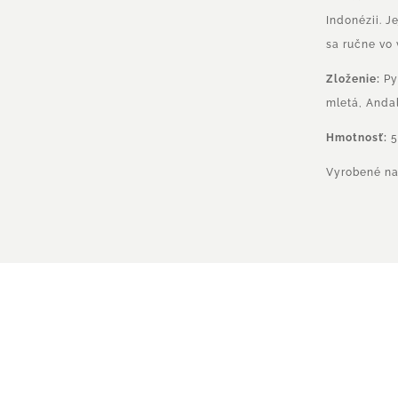
Indonézii. J
sa ručne vo
Zloženie:
Py
mletá, Anda
Hmotnosť:
5
Vyrobené na