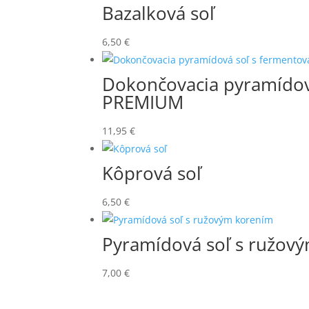
Bazalková soľ
6,50
€
Dokončovacia pyramídov
PREMIUM
11,95
€
Kôprová soľ
6,50
€
Pyramídová soľ s ružov
7,00
€