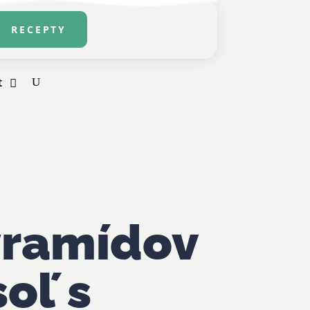
RECEPTY
t
yramídov
soľ s