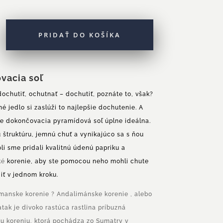
PRIDAŤ DO KOŠÍKA
vacia soľ
ochutiť, ochutnať – dochutiť, poznáte to, však?
ým
é jedlo si zaslúži to najlepšie dochutenie. A
je dokončovacia pyramídová soľ úplne ideálna.
štruktúru, jemnú chuť a vynikajúco sa s ňou
oli sme pridali kvalitnú údenú papriku a
ké
korenie,
aby ste pomocou neho mohli chute
iť v jednom kroku.
imanske korenie ? Andalimánske korenie , alebo
atak je divoko rastúca rastlina príbuzná
 koreniu, ktorá pochádza zo Sumatry v