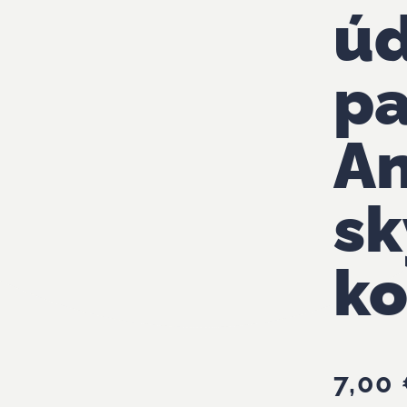
ú
pa
A
s
ko
7,00