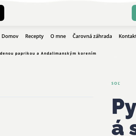
Domov
Recepty
O mne
Čarovná záhrada
Kontak
údenou paprikou a Andalimanským korením
SOĽ
P
á 