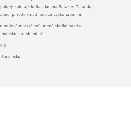
ej plody zbierajú ľudia z kmeňa Batakov. Zbierajú
 voľnej prírode v nadmorskej výške 1400mnm.
ramídová morská soľ, údená sladká paprika
limánske korenie mleté
0 g
 Slovensku.