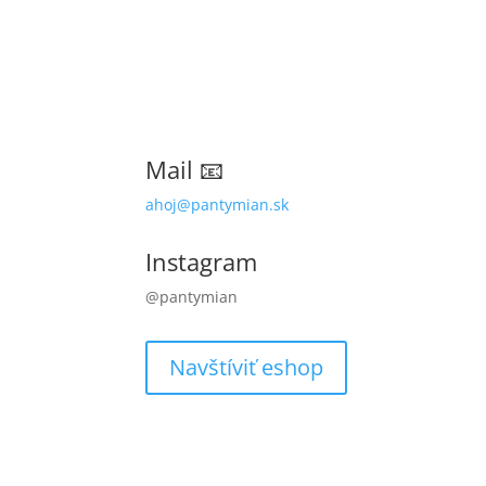
Mail 📧
ahoj@pantymian.sk
Instagram
@pantymian
Navštíviť eshop