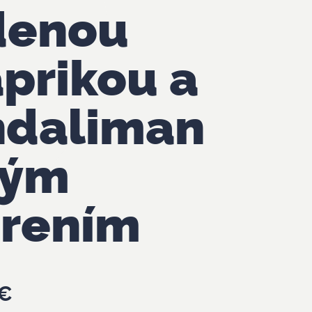
denou
prikou a
ndaliman
kým
rením
€