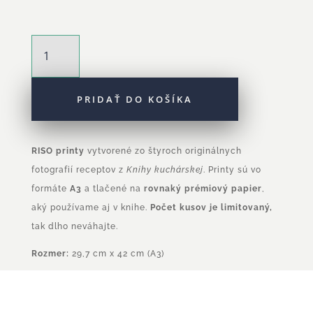
množstvo
Kniha
Kuchárska
RISO
PRIDAŤ DO KOŠÍKA
grafiky
-
Burger
RISO printy
vytvorené zo štyroch originálnych
fotografií receptov z
Knihy kuchárskej
. Printy sú vo
formáte
A3
a tlačené na
rovnaký prémiový papier
,
aký používame aj v knihe.
Počet kusov je limitovaný,
tak dlho neváhajte.
Rozmer:
29,7 cm x 42 cm (A3)