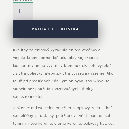
množstvo
Zeleninový
vývar
PRIDAŤ DO KOŠÍKA
Kvalitný zeleninový vývar nielen pre vegánov a
vegetariánov. Jedna fľaštička obsahuje 100 ml
koncentrovaného vývaru, z ktorého dokážete vyrobiť
1,1 litra polievky, alebo 1,5 litra vývaru na varenie. Ako
to už pri produktoch Pán Tymián býva, 100 % kvalita
surovín bez použitia konzervačných látok je
samozrejmosťou.
Zloženie: mrkva, zeler, petržlen, stopkový zeler, cibuľa,
šampiňóny, paradajky, petržlenová vňať, pór, fenikel,
tymian, nové korenie, čierne korenie, bobkový list, soľ,