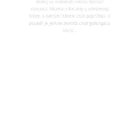
ktorej sa dokonale mieša kyslosť
citrusov, hlavne z limetky a citrónovej
trávy, s ostrými tónmi chili papričiek. V
pozadí je jemne zemitá chuť galangalu,
ktorý...
CHCEM VARIŤ