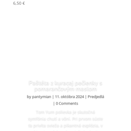
6,50
€
Paštéta z kuracej pečienky s
pomarančovým maslom
by
pantymian
|
11. októbra 2024
|
Predjedlá
| 0 Comments
Tom Yum polievka je skutočná
symfónia chutí a vôní. Pri prvom súste
ťa privíta svieža a pikantná explózia, v