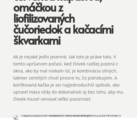
omáčkou z
liofilizovaných
čučoriedok a kačacími
škvarkami
Ak je nejaké jedlo jesenné, tak toto je práve toto. V
tomto upršanom počasí, keď človek radšej pozerá z
okna, ako by mal niekam ísť, je kombinácia silných,
takmer zemitých chutí presne to, čo potrebujem. A
konfitovaná kačka je asi najjednoduchší spôsob, ako
upraviť mäso vždy do dokonalosti aj bez toho, aby mu
človek musel venovať veľkú pozornosť.