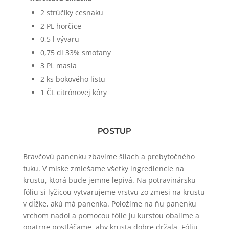
2 strúčiky cesnaku
2 PL horčice
0,5 l vývaru
0,75 dl 33% smotany
3 PL masla
2 ks bokového listu
1 ČL citrónovej kôry
POSTUP
Bravčovú panenku zbavíme šliach a prebytočného
tuku. V miske zmiešame všetky ingrediencie na
krustu, ktorá bude jemne lepivá. Na potravinársku
fóliu si lyžicou vytvarujeme vrstvu zo zmesi na krustu
v dĺžke, akú má panenka. Položíme na ňu panenku
vrchom nadol a pomocou fólie ju kurstou obalíme a
opatrne postláčame, aby krusta dobre držala. Fóliu