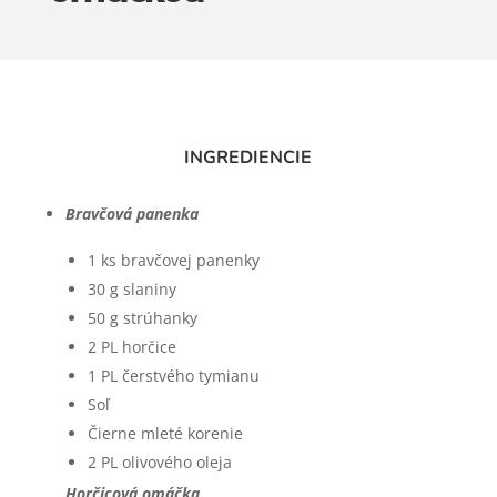
INGREDIENCIE
Bravčová panenka
1 ks bravčovej panenky
30 g slaniny
50 g strúhanky
2 PL horčice
1 PL čerstvého tymianu
Soľ
Čierne mleté korenie
2 PL olivového oleja
Horčicová omáčka