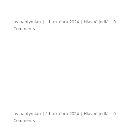
CHCEM VARIŤ
Džadky
by
pantymian
|
11. októbra 2024
|
Hlavné jedlá
| 0
Comments
Veľmi jednoduché zemiakové jedlo pochádzajúce z
oblasti Spiša. Existuje množstvo variant ako a s čím
si ich pripraviť. Asi by sa našlo kopec ľudí, ktorí by
práve s mojím výberom nesúhlasili, každopádne
klasické džadky sa podávajú trochu ako talianske
gnocchi – v...
CHCEM VARIŤ
Steak sandwich s medovo-horčicovým
dresingom
by
pantymian
|
11. októbra 2024
|
Hlavné jedlá
| 0
Comments
Toto je kombinácia, ktorú mám naozaj rád a