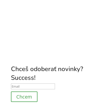
Pridaj sa do
Pán Tymián Club
Chceš odoberať novinky?
Success!
Chcem