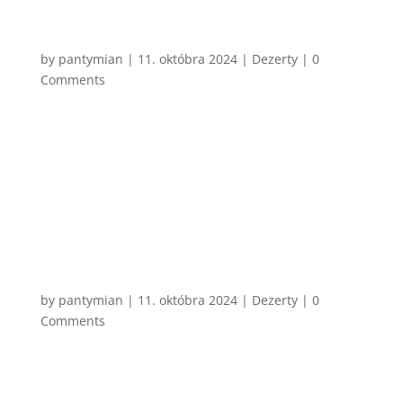
CHCEM VARIŤ
Vaječný likér
by
pantymian
|
11. októbra 2024
|
Dezerty
| 0
Comments
Málo drinkov je viac vianočných, ako práve Vaječný
likér. Klasický, ktorý si pamätám ja a myslím si že aj
vy všetci, je vlastne len kombinácia salka, vajíčok a
alkoholu. No ako to už býva, existuje aj zábavnejšia
verzia, v ktorej sa dá oveľa lepšie kontrolovať...
CHCEM VARIŤ
Horúca čokoláda
by
pantymian
|
11. októbra 2024
|
Dezerty
| 0
Comments
Dnes mi tak došlo, že je úplne jedno, či mám 34
alebo som mal 6. Horúcu čokoládu som vždy
miloval. V časoch, keď som mal šesť, to bolo teplé