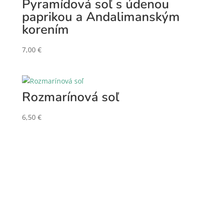
Pyramídová soľ s údenou
paprikou a Andalimanským
korením
7,00
€
Rozmarínová soľ
6,50
€