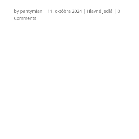
Foccacia so slaninou,tymiánom a fialovými
zemiakmi
by
pantymian
|
11. októbra 2024
|
Hlavné jedlá
| 0
Comments
Chcel by som vám dnes napísať o tom, čo som si
uvedomil včera, keď som večer pripravoval túto
foccaciu. Došlo mi, že si vlastne dopriavame veľký
luxus. A teraz nemyslím to jedlo. Luxus je v dnešnej
dobe mať čas a chuť si niečo uvariť, sadnúť si za
stôl, otvoriť si...
CHCEM VARIŤ