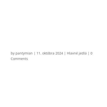
zároveň aj jeden z mojich najjednoduchších
receptov. Flank steak sa na to hodí úplne najlepšie,
hlavne kvôli cene a šťavnatosti. Teplá chrumkavá
bageta a horčicovo-medový dresing sú kombinácia,
ktorá nepokazí nič. Jediné, na...
CHCEM VARIŤ
Linguine Carbonara
by
pantymian
|
11. októbra 2024
|
Hlavné jedlá
| 0
Comments
Jedli ste už niekedy halušky s jahodovým lekvárom?
Nebojte sa, nič také variť nebudeme. Podobne
zhrozený by však bol Talian, keby ste mu
naservírovali carbonara so smotanou. Je to podľa
mňa klasická chyba 95 % ľudí, ktorí sa pokúšajú o
klasické carbonara cestoviny....