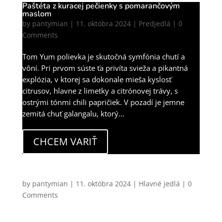
Paštéta z kuracej pečienky s pomarančovým
maslom
by
pantymian
|
11. októbra 2024
|
Predjedlá
| 0
Comments
Tom Yum polievka je skutočná symfónia chutí a
vôní. Pri prvom súste ťa privíta svieža a pikantná
explózia, v ktorej sa dokonale mieša kyslosť
citrusov, hlavne z limetky a citrónovej trávy, s
ostrými tónmi chili papričiek. V pozadí je jemne
zemitá chuť galangalu, ktorý...
CHCEM VARIŤ
Konfitované kačacie stehná s lokšou, červenou
kapustou, omáčkou z liofilizovaných čučoriedok a
kačacími škvarkami
by
pantymian
|
11. októbra 2024
|
Hlavné jedlá
| 0
Comments
Ak je nejaké jedlo jesenné, tak toto je práve toto. V