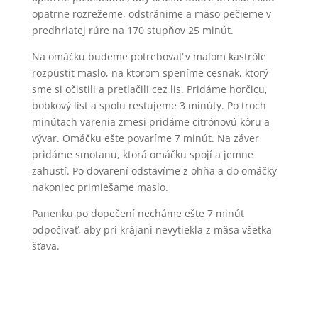
opatrne rozrežeme, odstránime a mäso pečieme v
predhriatej rúre na 170 stupňov 25 minút.
Na omáčku budeme potrebovať v malom kastróle
rozpustiť maslo, na ktorom speníme cesnak, ktorý
sme si očistili a pretlačili cez lis. Pridáme horčicu,
bobkový list a spolu restujeme 3 minúty. Po troch
minútach varenia zmesi pridáme citrónovú kôru a
vývar. Omáčku ešte povaríme 7 minút. Na záver
pridáme smotanu, ktorá omáčku spojí a jemne
zahustí. Po dovarení odstavíme z ohňa a do omáčky
nakoniec primiešame maslo.
Panenku po dopečení necháme ešte 7 minút
odpočívať, aby pri krájaní nevytiekla z mäsa všetka
šťava.