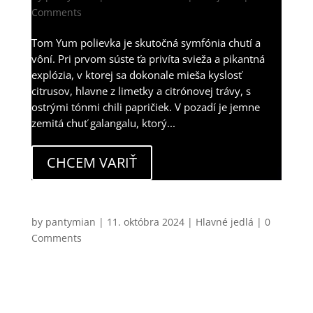
Comments
Tom Yum polievka je skutočná symfónia chutí a
vôní. Pri prvom súste ťa privíta svieža a pikantná
explózia, v ktorej sa dokonale mieša kyslosť
citrusov, hlavne z limetky a citrónovej trávy, s
ostrými tónmi chili papričiek. V pozadí je jemne
zemitá chuť galangalu, ktorý...
CHCEM VARIŤ
Konfitované kačacie stehná s lokšou, červenou
kapustou, omáčkou z liofilizovaných čučoriedok a
kačacími škvarkami
by
pantymian
|
11. októbra 2024
|
Hlavné jedlá
| 0
Comments
Ak je nejaké jedlo jesenné, tak toto je práve toto. V
tomto upršanom počasí, keď človek radšej pozerá z
okna, ako by mal niekam ísť, je kombinácia silných,