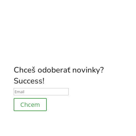
Pridaj sa do
Pán Tymián Club
Chceš odoberať novinky?
Success!
Chcem