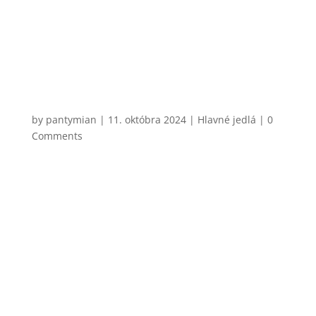
hlavne kvôli cene a šťavnatosti. Teplá chrumkavá
bageta a horčicovo-medový dresing sú kombinácia,
ktorá nepokazí nič. Jediné, na...
CHCEM VARIŤ
Linguine Carbonara
by
pantymian
|
11. októbra 2024
|
Hlavné jedlá
| 0
Comments
Jedli ste už niekedy halušky s jahodovým lekvárom?
Nebojte sa, nič také variť nebudeme. Podobne
zhrozený by však bol Talian, keby ste mu
naservírovali carbonara so smotanou. Je to podľa
mňa klasická chyba 95 % ľudí, ktorí sa pokúšajú o
klasické carbonara cestoviny....
CHCEM VARIŤ
Vaječný likér