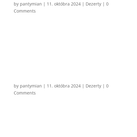
by
pantymian
|
11. októbra 2024
|
Dezerty
| 0
Comments
Málo drinkov je viac vianočných, ako práve Vaječný
likér. Klasický, ktorý si pamätám ja a myslím si že aj
vy všetci, je vlastne len kombinácia salka, vajíčok a
alkoholu. No ako to už býva, existuje aj zábavnejšia
verzia, v ktorej sa dá oveľa lepšie kontrolovať...
CHCEM VARIŤ
Horúca čokoláda
by
pantymian
|
11. októbra 2024
|
Dezerty
| 0
Comments
Dnes mi tak došlo, že je úplne jedno, či mám 34
alebo som mal 6. Horúcu čokoládu som vždy
miloval. V časoch, keď som mal šesť, to bolo teplé
mlieko s práškom nejasného pôvodu a chuti.
Výhoda byť dospelý je, že si môžem uvariť čokoládu