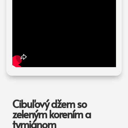
Cibuľový džem so
zeleným korením a
tymiánom