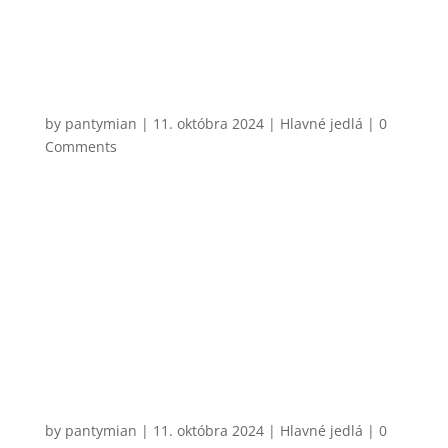
presne tak, ako som o nej vždy...
CHCEM VARIŤ
Kuracie prsia s cesnakovou omáčkou
by
pantymian
|
11. októbra 2024
|
Hlavné jedlá
| 0
Comments
Pamätáte si to najlepšie jedlo, aké ste kedy v živote
jedli ? Kde to bolo, s kým ste sedeli za stolom, aký
bol čašník? Ja mám túto spomienku presne uloženú
v hlave. Sedel som v Cafe Imperial v Prahe. Viem s
kým som bol, presne si pamätám to prostredie, aj
do detailov...
CHCEM VARIŤ
Foccacia so slaninou,tymiánom a fialovými
zemiakmi
by
pantymian
|
11. októbra 2024
|
Hlavné jedlá
| 0