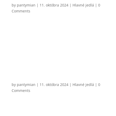
Džadky
by
pantymian
|
11. októbra 2024
|
Hlavné jedlá
| 0
Comments
Veľmi jednoduché zemiakové jedlo pochádzajúce z
oblasti Spiša. Existuje množstvo variant ako a s čím
si ich pripraviť. Asi by sa našlo kopec ľudí, ktorí by
práve s mojím výberom nesúhlasili, každopádne
klasické džadky sa podávajú trochu ako talianske
gnocchi – v...
CHCEM VARIŤ
Steak sandwich s medovo-horčicovým
dresingom
by
pantymian
|
11. októbra 2024
|
Hlavné jedlá
| 0
Comments
Toto je kombinácia, ktorú mám naozaj rád a
zároveň aj jeden z mojich najjednoduchších
receptov. Flank steak sa na to hodí úplne najlepšie,