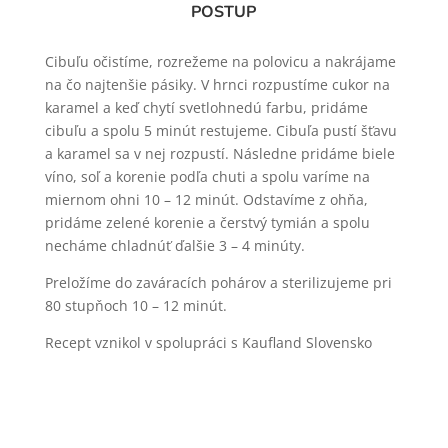
POSTUP
Cibuľu očistíme, rozrežeme na polovicu a nakrájame
na čo najtenšie pásiky. V hrnci rozpustíme cukor na
karamel a keď chytí svetlohnedú farbu, pridáme
cibuľu a spolu 5 minút restujeme. Cibuľa pustí šťavu
a karamel sa v nej rozpustí. Následne pridáme biele
víno, soľ a korenie podľa chuti a spolu varíme na
miernom ohni 10 – 12 minút. Odstavíme z ohňa,
pridáme zelené korenie a čerstvý tymián a spolu
necháme chladnúť ďalšie 3 – 4 minúty.
Preložíme do zaváracích pohárov a sterilizujeme pri
80 stupňoch 10 – 12 minút.
Recept vznikol v spolupráci s Kaufland Slovensko