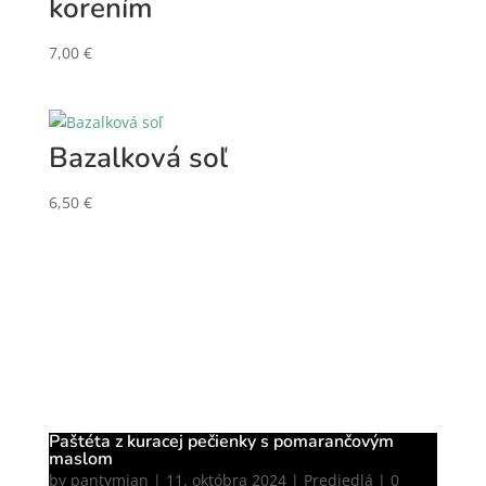
korením
7,00
€
Bazalková soľ
6,50
€
Paštéta z kuracej pečienky s pomarančovým
maslom
by
pantymian
|
11. októbra 2024
|
Predjedlá
| 0