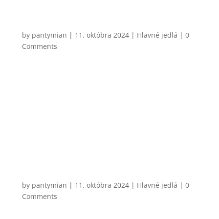
CHCEM VARIŤ
Džadky
by
pantymian
|
11. októbra 2024
|
Hlavné jedlá
| 0
Comments
Veľmi jednoduché zemiakové jedlo pochádzajúce z
oblasti Spiša. Existuje množstvo variant ako a s čím
si ich pripraviť. Asi by sa našlo kopec ľudí, ktorí by
práve s mojím výberom nesúhlasili, každopádne
klasické džadky sa podávajú trochu ako talianske
gnocchi – v...
CHCEM VARIŤ
Steak sandwich s medovo-horčicovým
dresingom
by
pantymian
|
11. októbra 2024
|
Hlavné jedlá
| 0
Comments
Toto je kombinácia, ktorú mám naozaj rád a