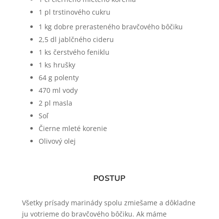
1 pl trstinového cukru
1 kg dobre prerasteného bravčového bôčiku
2,5 dl jablčného cideru
1 ks čerstvého feniklu
1 ks hrušky
64 g polenty
470 ml vody
2 pl masla
Soľ
Čierne mleté korenie
Olivový olej
POSTUP
Všetky prísady marinády spolu zmiešame a dôkladne
ju votrieme do bravčového bôčiku. Ak máme