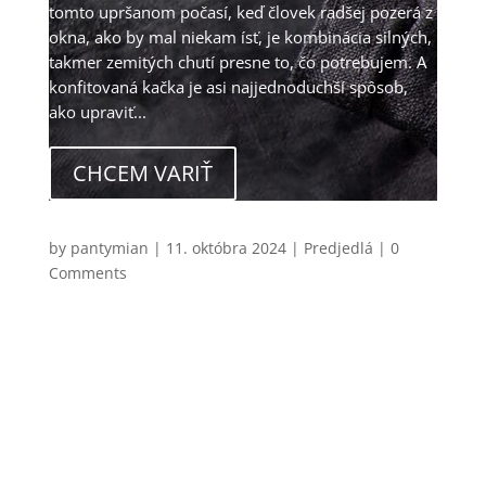
tomto upršanom počasí, keď človek radšej pozerá z
okna, ako by mal niekam ísť, je kombinácia silných,
takmer zemitých chutí presne to, čo potrebujem. A
konfitovaná kačka je asi najjednoduchší spôsob,
ako upraviť...
CHCEM VARIŤ
Carpaccio z pečenej repy s ryžovým papierom,
bryndzou a chipsom zo šalvie
by
pantymian
|
11. októbra 2024
|
Predjedlá
| 0
Comments
Benátky, mesto svetovo známe svojím karnevalom
a kanálmi… Málokto však vie, že v roku 1950 v
Harry’s Bare človek menom Giuseppe Cipriani
vynašiel geniálne jedlo. Originálne carpaccio je
zvyčajne z úplne natenko nakrájaného surového
hovädzieho mäsa, poprípade z tuniaka...