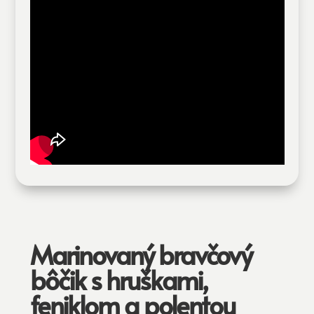
Marinovaný bravčový
bôčik s hruškami,
feniklom a polentou