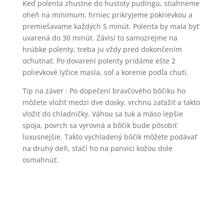
Keď polenta zhustne do hustoty pudingu, stiahneme
oheň na minimum, hrniec prikryjeme pokrievkou a
premiešavame každých 5 minút. Polenta by mala byť
uvarená do 30 minút. Závisí to samozrejme na
hrúbke polenty, treba ju vždy pred dokončením
ochutnať. Po dovarení polenty pridáme ešte 2
polievkové lyžice masla, soľ a korenie podľa chuti.
Tip na záver : Po dopečení bravčového bôčiku ho
môžete vložiť medzi dve dosky, vrchnú zaťažiť a takto
vložiť do chladničky. Váhou sa tuk a mäso lepšie
spoja, povrch sa vyrovná a bôčik bude pôsobiť
luxusnejšie. Takto vychladený bôčik môžete podávať
na druhý deň, stačí ho na panvici kožou dole
osmahnúť.