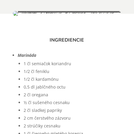
INGREDIENCIE
Marináda
1 čl semiačok koriandru
1/2 čl feniklu
1/2 čl kardamónu
0,5 dl jablčného octu
2 čl oregana
½ čl sušeného cesnaku
2 čl sladkej papriky
2 cm čerstvého zázvoru
2 strúčiky cesnaku
1 čl čierneho mletého korenia