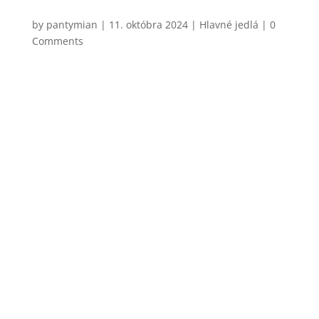
zemiakmi
by
pantymian
|
11. októbra 2024
|
Hlavné jedlá
| 0
Comments
Chcel by som vám dnes napísať o tom, čo som si
uvedomil včera, keď som večer pripravoval túto
foccaciu. Došlo mi, že si vlastne dopriavame veľký
luxus. A teraz nemyslím to jedlo. Luxus je v dnešnej
dobe mať čas a chuť si niečo uvariť, sadnúť si za
stôl, otvoriť si...
CHCEM VARIŤ