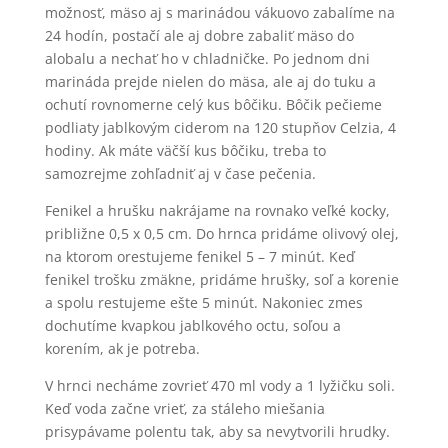
možnosť, mäso aj s marinádou vákuovo zabalíme na
24 hodín, postačí ale aj dobre zabaliť mäso do
alobalu a nechať ho v chladničke. Po jednom dni
marináda prejde nielen do mäsa, ale aj do tuku a
ochutí rovnomerne celý kus bôčiku. Bôčik pečieme
podliaty jablkovým ciderom na 120 stupňov Celzia, 4
hodiny. Ak máte väčší kus bôčiku, treba to
samozrejme zohľadniť aj v čase pečenia.
Fenikel a hrušku nakrájame na rovnako veľké kocky,
približne 0,5 x 0,5 cm. Do hrnca pridáme olivový olej,
na ktorom orestujeme fenikel 5 – 7 minút. Keď
fenikel trošku zmäkne, pridáme hrušky, soľ a korenie
a spolu restujeme ešte 5 minút. Nakoniec zmes
dochutíme kvapkou jablkového octu, soľou a
korením, ak je potreba.
V hrnci necháme zovrieť 470 ml vody a 1 lyžičku soli.
Keď voda začne vrieť, za stáleho miešania
prisypávame polentu tak, aby sa nevytvorili hrudky.