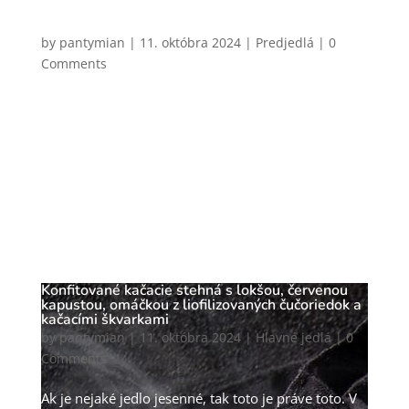
Paštéta z kuracej pečienky s pomarančovým
maslom
by
pantymian
|
11. októbra 2024
|
Predjedlá
| 0
Comments
Tom Yum polievka je skutočná symfónia chutí a
vôní. Pri prvom súste ťa privíta svieža a pikantná
explózia, v ktorej sa dokonale mieša kyslosť
citrusov, hlavne z limetky a citrónovej trávy, s
ostrými tónmi chili papričiek. V pozadí je jemne
zemitá chuť galangalu, ktorý...
CHCEM VARIŤ
Konfitované kačacie stehná s lokšou, červenou
kapustou, omáčkou z liofilizovaných čučoriedok a
kačacími škvarkami
by
pantymian
|
11. októbra 2024
|
Hlavné jedlá
| 0
Comments
Ak je nejaké jedlo jesenné, tak toto je práve toto. V