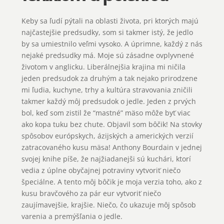
Keby sa ľudí pýtali na oblasti života, pri ktorých majú
najčastejšie predsudky, som si takmer istý, že jedlo
by sa umiestnilo veľmi vysoko. A úprimne, každý z nás
nejaké predsudky má. Moje sú zásadne ovplyvnené
životom v anglicku. Liberálnejšia krajina mi ničila
jeden predsudok za druhým a tak nejako prirodzene
mi ľudia, kuchyne, trhy a kultúra stravovania zničili
takmer každý môj predsudok o jedle. Jeden z prvých
bol, keď som zistil že “mastné” mäso môže byť viac
ako kopa tuku bez chute. Objavil som bôčik! Na stovky
spôsobov európskych, ázijských a amerických verzií
zatracovaného kusu mäsa! Anthony Bourdain v jednej
svojej knihe píše, že najžiadanejši sú kuchári, ktorí
vedia z úplne obyčajnej potraviny vytvoriť niečo
špeciálne. A tento môj bôčik je moja verzia toho, ako z
kusu bravčového za pár eur vytvoriť niečo
zaujímavejšie, krajšie. Niečo, čo ukazuje môj spôsob
varenia a premýšľania o jedle.