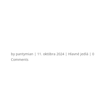
zároveň aj jeden z mojich najjednoduchších
receptov. Flank steak sa na to hodí úplne najlepšie,
hlavne kvôli cene a šťavnatosti. Teplá chrumkavá
bageta a horčicovo-medový dresing sú kombinácia,
ktorá nepokazí nič. Jediné, na...
CHCEM VARIŤ
Linguine Carbonara
by
pantymian
|
11. októbra 2024
|
Hlavné jedlá
| 0
Comments
Jedli ste už niekedy halušky s jahodovým lekvárom?
Nebojte sa, nič také variť nebudeme. Podobne
zhrozený by však bol Talian, keby ste mu
naservírovali carbonara so smotanou. Je to podľa
mňa klasická chyba 95 % ľudí, ktorí sa pokúšajú o
klasické carbonara cestoviny....