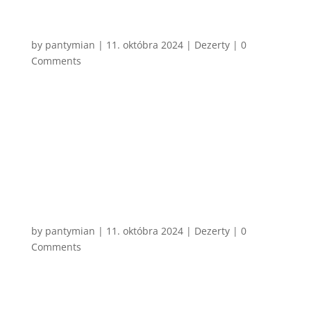
CHCEM VARIŤ
Vaječný likér
by
pantymian
|
11. októbra 2024
|
Dezerty
| 0
Comments
Málo drinkov je viac vianočných, ako práve Vaječný
likér. Klasický, ktorý si pamätám ja a myslím si že aj
vy všetci, je vlastne len kombinácia salka, vajíčok a
alkoholu. No ako to už býva, existuje aj zábavnejšia
verzia, v ktorej sa dá oveľa lepšie kontrolovať...
CHCEM VARIŤ
Horúca čokoláda
by
pantymian
|
11. októbra 2024
|
Dezerty
| 0
Comments
Dnes mi tak došlo, že je úplne jedno, či mám 34
alebo som mal 6. Horúcu čokoládu som vždy
miloval. V časoch, keď som mal šesť, to bolo teplé