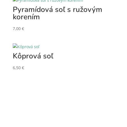
Pyramídová soľ s ružovým
korením
7,00
€
Kôprová soľ
6,50
€