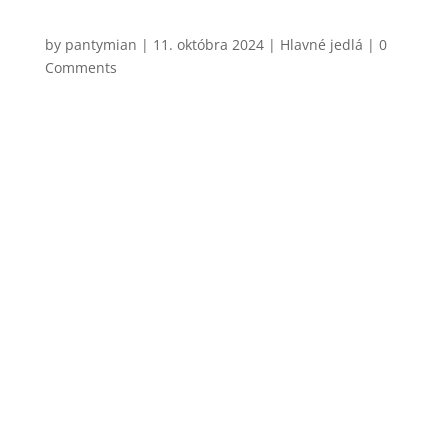
Foccacia so slaninou,tymiánom a fialovými
zemiakmi
by
pantymian
|
11. októbra 2024
|
Hlavné jedlá
| 0
Comments
Chcel by som vám dnes napísať o tom, čo som si
uvedomil včera, keď som večer pripravoval túto
foccaciu. Došlo mi, že si vlastne dopriavame veľký
luxus. A teraz nemyslím to jedlo. Luxus je v dnešnej
dobe mať čas a chuť si niečo uvariť, sadnúť si za
stôl, otvoriť si...
CHCEM VARIŤ