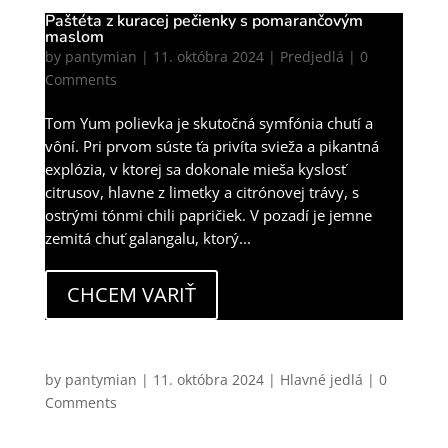
Paštéta z kuracej pečienky s pomarančovým
maslom
by
pantymian
|
11. októbra 2024
|
Predjedlá
| 0
Comments
Tom Yum polievka je skutočná symfónia chutí a
vôní. Pri prvom súste ťa privíta svieža a pikantná
explózia, v ktorej sa dokonale mieša kyslosť
citrusov, hlavne z limetky a citrónovej trávy, s
ostrými tónmi chili papričiek. V pozadí je jemne
zemitá chuť galangalu, ktorý...
CHCEM VARIŤ
Konfitované kačacie stehná s lokšou, červenou
kapustou, omáčkou z liofilizovaných čučoriedok a
kačacími škvarkami
by
pantymian
|
11. októbra 2024
|
Hlavné jedlá
| 0
Comments
Ak je nejaké jedlo jesenné, tak toto je práve toto. V