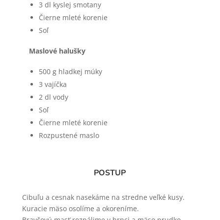
3 dl kyslej smotany
Čierne mleté korenie
Soľ
Maslové halušky
500 g hladkej múky
3 vajíčka
2 dl vody
Soľ
Čierne mleté korenie
Rozpustené maslo
POSTUP
Cibuľu a cesnak nasekáme na stredne veľké kusy.
Kuracie mäso osolíme a okoreníme.
Bravčovú masť rozpálime v hrnci a mäso prudko