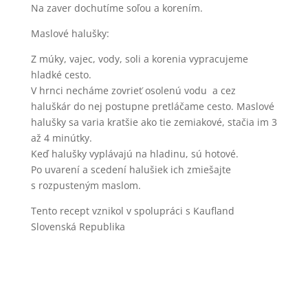
Na zaver dochutíme soľou a korením.
Maslové halušky:
Z múky, vajec, vody, soli a korenia vypracujeme
hladké cesto.
V hrnci necháme zovrieť osolenú vodu a cez
haluškár do nej postupne pretláčame cesto. Maslové
halušky sa varia kratšie ako tie zemiakové, stačia im 3
až 4 minútky.
Keď halušky vyplávajú na hladinu, sú hotové.
Po uvarení a scedení halušiek ich zmiešajte
s rozpusteným maslom.
Tento recept vznikol v spolupráci s Kaufland
Slovenská Republika