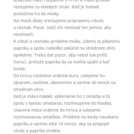
restujeme zo všetkých strán. Keď je hotové,
preložíme ho do misky.
Na masti ďalej orestujeme pripravenú cibuľu
a cesnak. Pozor, stačí ich restovať len jemne, aby
nestmavli.
K cibuli a cesnaku pridáme múku, údenú aj pikantnú
papriku a spolu niekoľko sekúnd na strednom ohni
opekáme. Treba dať pozor, aby nebol tuk príliš
horúci, pretože paprika by sa mohla spáliť a byť
horká.
Do hrnca následne vrátime kura, zalejeme ho
vývarom, osolíme, okoreníme a varíme 40 minút na
strednom ohni.
Keď je mäso mäkké, vyberieme ho z omáčky a tú
spolu s kyslou smotanou rozmixujeme do hladka.
Uvarené mäso vrátime do hrnca a zalejeme
rozmixovanou omáčkou. Pridáme na kocky nasekanú
papriku a varíme ešte 10 minút, aby sa prepojili
chute a paprika zmäkla.