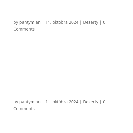
CHCEM VARIŤ
Vaječný likér
by
pantymian
|
11. októbra 2024
|
Dezerty
| 0
Comments
Málo drinkov je viac vianočných, ako práve Vaječný
likér. Klasický, ktorý si pamätám ja a myslím si že aj
vy všetci, je vlastne len kombinácia salka, vajíčok a
alkoholu. No ako to už býva, existuje aj zábavnejšia
verzia, v ktorej sa dá oveľa lepšie kontrolovať...
CHCEM VARIŤ
Horúca čokoláda
by
pantymian
|
11. októbra 2024
|
Dezerty
| 0
Comments
Dnes mi tak došlo, že je úplne jedno, či mám 34
alebo som mal 6. Horúcu čokoládu som vždy