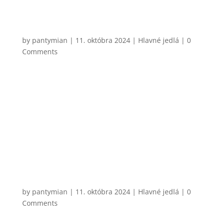
CHCEM VARIŤ
Džadky
by
pantymian
|
11. októbra 2024
|
Hlavné jedlá
| 0
Comments
Veľmi jednoduché zemiakové jedlo pochádzajúce z
oblasti Spiša. Existuje množstvo variant ako a s čím
si ich pripraviť. Asi by sa našlo kopec ľudí, ktorí by
práve s mojím výberom nesúhlasili, každopádne
klasické džadky sa podávajú trochu ako talianske
gnocchi – v...
CHCEM VARIŤ
Steak sandwich s medovo-horčicovým
dresingom
by
pantymian
|
11. októbra 2024
|
Hlavné jedlá
| 0
Comments