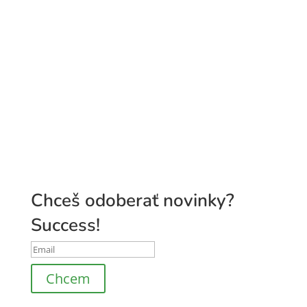
Pridaj sa do
Pán Tymián Club
Chceš odoberať novinky?
Success!
Chcem