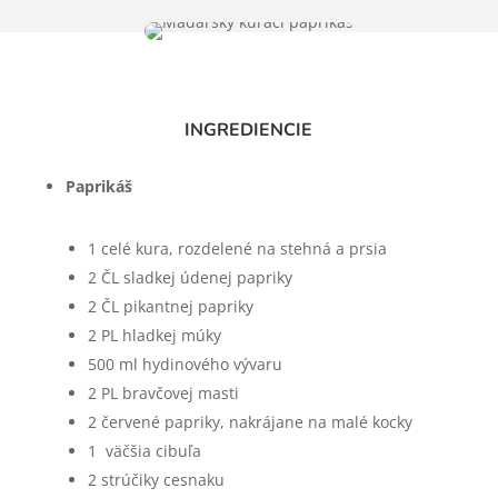
INGREDIENCIE
Paprikáš
1 celé kura, rozdelené na stehná a prsia
2 ČL sladkej údenej papriky
2 ČL pikantnej papriky
2 PL hladkej múky
500 ml hydinového vývaru
2 PL bravčovej masti
2 červené papriky, nakrájane na malé kocky
1 väčšia cibuľa
2 strúčiky cesnaku